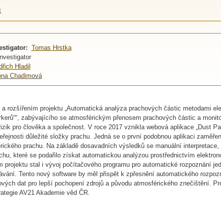
1
estigator:
Tomas Hrstka
investigator
dřich Hladil
ona Chadimová
m a rozšířením projektu „Automatická analýza prachových částic metodami el
rkerů““, zabývajícího se atmosférickým přenosem prachových částic a monit
rizik pro člověka a společnost. V roce 2017 vznikla webová aplikace „Dust Par
veřejnosti důležité složky prachu. Jedná se o první podobnou aplikaci zaměře
rického prachu. Na základě dosavadních výsledků se manuální interpretace, i
u, které se podařilo získat automatickou analýzou prostřednictvím elektron
m projektu stal i vývoj počítačového programu pro automatické rozpoznání je
vání. Tento nový software by měl přispět k zpřesnění automatického rozpozn
nových dat pro lepší pochopení zdrojů a původu atmosférického znečištění. Pr
trategie AV21 Akademie věd ČR.