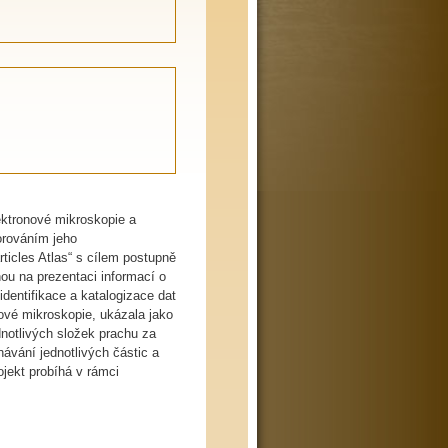
ektronové mikroskopie a
orováním jeho
ticles Atlas“ s cílem postupně
nou na prezentaci informací o
dentifikace a katalogizace dat
ové mikroskopie, ukázala jako
dnotlivých složek prachu za
ávání jednotlivých částic a
ojekt probíhá v rámci