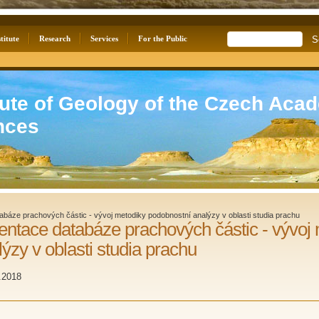
titute
Research
Services
For the Public
tute of Geology of the Czech Aca
nces
abáze prachových částic - vývoj metodiky podobnostní analýzy v oblasti studia prachu
entace databáze prachových částic - vývoj
ýzy v oblasti studia prachu
.2018