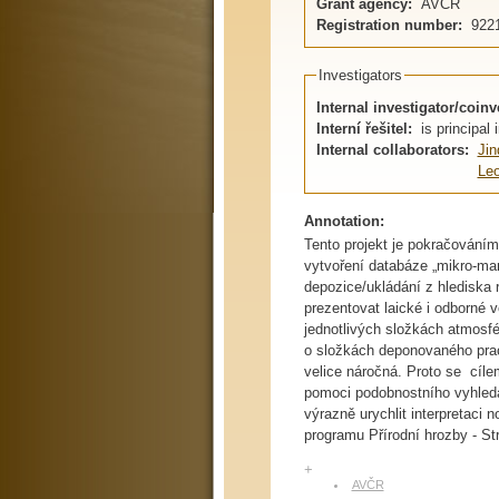
Grant agency:
AVČR
Registration number:
922
Investigators
Internal investigator/coinv
Interní řešitel:
is principal 
Internal collaborators:
Jin
Le
Annotation:
Tento projekt je pokračování
vytvoření databáze „mikro-ma
depozice/ukládání z hlediska 
prezentovat laické i odborné 
jednotlivých složkách atmosfé
o složkách deponovaného prach
velice náročná. Proto se cíle
pomoci podobnostního vyhledá
výrazně urychlit interpretaci 
programu Přírodní hrozby - S
+
AVČR