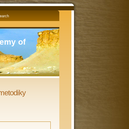
English
Čeština
demy of
 metodiky