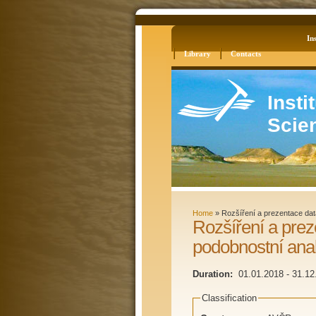
Log in
Site Map
Ins
Library
Contacts
Insti
Scie
Home
»
Rozšíření a prezentace dat
Rozšíření a prez
podobnostní anal
Duration:
01.01.2018
-
31.12
Classification