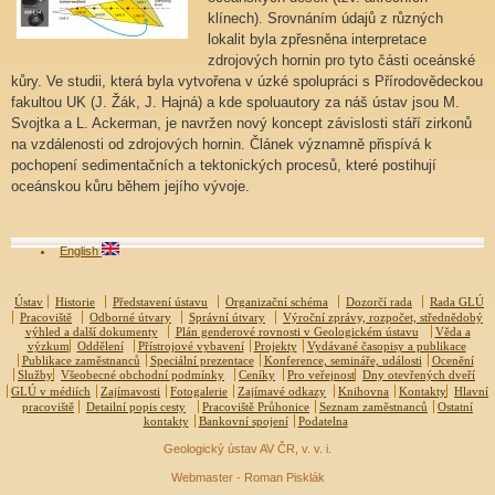
klínech). Srovnáním údajů z různých
lokalit byla zpřesněna interpretace
zdrojových hornin pro tyto části oceánské
kůry. Ve studii, která byla vytvořena v úzké spolupráci s Přírodovědeckou
fakultou UK (J. Žák, J. Hajná) a kde spoluautory za náš ústav jsou M.
Svojtka a L. Ackerman, je navržen nový koncept závislosti stáří zirkonů
na vzdálenosti od zdrojových hornin. Článek významně přispívá k
pochopení sedimentačních a tektonických procesů, které postihují
oceánskou kůru během jejího vývoje.
English
Ústav
Historie
Představení ústavu
Organizační schéma
Dozorčí rada
Rada GLÚ
Pracoviště
Odborné útvary
Správní útvary
Výroční zprávy, rozpočet, střednědobý
výhled a další dokumenty
Plán genderové rovnosti v Geologickém ústavu
Věda a
výzkum
Oddělení
Přístrojové vybavení
Projekty
Vydávané časopisy a publikace
Publikace zaměstnanců
Speciální prezentace
Konference, semináře, události
Ocenění
Služby
Všeobecné obchodní podmínky
Ceníky
Pro veřejnost
Dny otevřených dveří
GLÚ v médiích
Zajímavosti
Fotogalerie
Zajímavé odkazy
Knihovna
Kontakty
Hlavní
pracoviště
Detailní popis cesty
Pracoviště Průhonice
Seznam zaměstnanců
Ostatní
kontakty
Bankovní spojení
Podatelna
Geologický ústav AV ČR, v. v. i.
Webmaster - Roman Pisklák