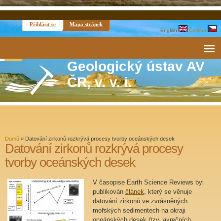
Přihlásit se
Mapa stránek
English
Čeština
Geologický ústav AV
ČR, v. v. i.
Domů
»
Datování zirkonů rozkrývá procesy tvorby oceánských desek
Datování zirkonů rozkrývá procesy
tvorby oceánských desek
V časopise Earth Science Reviews byl
publikován
článek
, který se věnuje
datování zirkonů ve zvrásněných
mořských sedimentech na okraji
oceánských desek (tzv. akrečních