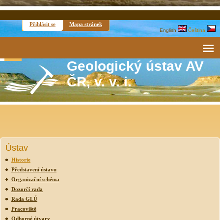
Přihlásit se
Mapa stránek
English
Čeština
Geologický ústav AV
ČR, v. v. i.
Ústav
Historie
Představení ústavu
Organizační schéma
Dozorčí rada
Rada GLÚ
Pracoviště
Odborné útvary