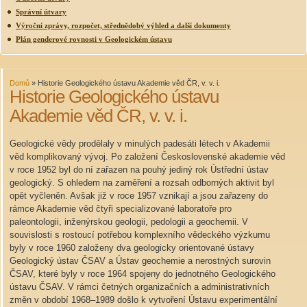
Správní útvary
Výroční zprávy, rozpočet, střednědobý výhled a další dokumenty
Plán genderové rovnosti v Geologickém ústavu
Domů
»
Historie Geologického ústavu Akademie věd ČR, v. v. i.
Historie Geologického ústavu
Akademie věd ČR, v. v. i.
Geologické vědy prodělaly v minulých padesáti létech v Akademii
věd komplikovaný vývoj. Po založení Československé akademie věd
v roce 1952 byl do ní zařazen na pouhý jediný rok Ústřední ústav
geologický. S ohledem na zaměření a rozsah odborných aktivit byl
opět vyčleněn. Avšak již v roce 1957 vznikají a jsou zařazeny do
rámce Akademie věd čtyři specializované laboratoře pro
paleontologii, inženýrskou geologii, pedologii a geochemii. V
souvislosti s rostoucí potřebou komplexního vědeckého výzkumu
byly v roce 1960 založeny dva geologicky orientované ústavy
Geologický ústav ČSAV a Ústav geochemie a nerostných surovin
ČSAV, které byly v roce 1964 spojeny do jednotného Geologického
ústavu ČSAV. V rámci četných organizačních a administrativních
změn v období 1968–1989 došlo k vytvoření Ústavu experimentální