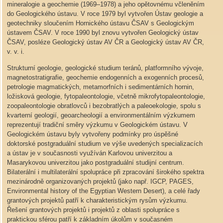
mineralogie a geochemie (1969–1978) a jeho opětovnému včleněním
do Geologického ústavu. V roce 1979 byl vytvořen Ústav geologie a
geotechniky sloučením Hornického ústavu ČSAV s Geologickým
ústavem ČSAV. V roce 1990 byl znovu vytvořen Geologický ústav
ČSAV, posléze Geologický ústav AV ČR a Geologický ústav AV ČR,
v. v. i.
Strukturní geologie, geologické studium teránů, platformního vývoje,
magnetostratigrafie, geochemie endogenních a exogenních procesů,
petrologie magmatických, metamorfních i sedimentárních hornin,
ložisková geologie, fytopaleontologie, včetně mikrofytopaleontologie,
zoopaleontologie obratlovců i bezobratlých a paleoekologie, spolu s
kvarterní geologií, geoarcheologií a environmentálním výzkumem
reprezentují tradiční směry výzkumu v Geologickém ústavu. V
Geologickém ústavu byly vytvořeny podmínky pro úspěšné
doktorské postgraduální studium ve výše uvedených specializacích
a ústav je v současnosti využíván Karlovou univerzitou a
Masarykovou univerzitou jako postgraduální studijní centrum.
Bilaterální i multilaterální spolupráce při zpracování širokého spektra
mezinárodně organizovaných projektů (jako např. IGCP, PAGES,
Environmental history of the Egyptian Western Desert), a celé řady
grantových projektů patří k charakteristickým rysům výzkumu.
Řešení grantových projektů i projektů z oblasti spolupráce s
praktickou sférou patří k základním úkolům v současném