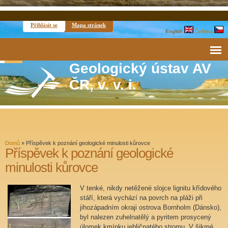
Přihlásit se
Mapa stránek
English
Čeština
Geologický ústav AV
ČR, v. v. i.
Domů
»
Příspěvek k poznání geologické minulosti kůrovce
Příspěvek k poznání geologické
minulosti kůrovce
V tenké, nikdy netěžené slojce lignitu křídového
stáří, která vychází na povrch na pláži při
jihozápadním okraji ostrova Bornholm (Dánsko),
byl nalezen zuhelnatělý a pyritem prosycený
úlomek kmínku jehličnatého stromu. V šikmé