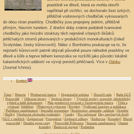
prasklině ve dřevě, která se mohla otevřít
například při vichřici, se dochovalo šest úzkých,
přibližně vodorovných chodbiček vykousaných
do obou stran praskliny. Chodbičky jsou propojeny jedním, přibližně
přímým, hlavním tunelem. Z dnešní doby známe podobně tvarované
chodbičky jako hnízdní struktury těch nejméně vítaných škůdců
jehličnatých stromů pěstovaných v produkčních monokulturách (čeleď
Scolytidae, česky kůrovcovití). Nález z Bornholmu poukazuje na to, že
nejstarší kůrovcovití patrně obývali původně pouze náhodné praskliny ve
dřevě a kůře a teprve během kenozoika se rozšířili jako původci lokálně
katastrofických událostí ve vývoji porostů jehličnanů. Více v
článku
(Journal Ichnos).
English
Ústav
Historie
Představení ústavu
Organizační schéma
Dozorčí rada
Rada GLÚ
Pracoviště
Odborné útvary
Správní útvary
Výroční zprávy, rozpočet, střednědobý
výhled a další dokumenty
Plán genderové rovnosti v Geologickém ústavu
Věda a
výzkum
Oddělení
Přístrojové vybavení
Projekty
Vydávané časopisy a publikace
Publikace zaměstnanců
Speciální prezentace
Konference, semináře, události
Ocenění
Služby
Všeobecné obchodní podmínky
Ceníky
Pro veřejnost
Dny otevřených dveří
GLÚ v médiích
Zajímavosti
Fotogalerie
Zajímavé odkazy
Knihovna
Kontakty
Hlavní
pracoviště
Detailní popis cesty
Pracoviště Průhonice
Seznam zaměstnanců
Ostatní
kontakty
Bankovní spojení
Podatelna