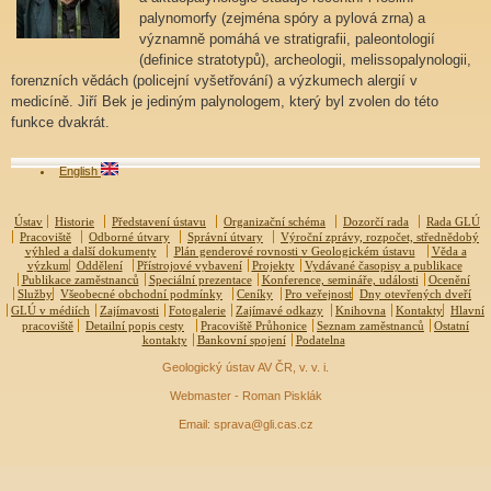
palynomorfy (zejména spóry a pylová zrna) a
významně pomáhá ve stratigrafii, paleontologií
(definice stratotypů), archeologii, melissopalynologii,
forenzních vědách (policejní vyšetřování) a výzkumech alergií v
medicíně. Jiří Bek je jediným palynologem, který byl zvolen do této
funkce dvakrát.
English
Ústav
Historie
Představení ústavu
Organizační schéma
Dozorčí rada
Rada GLÚ
Pracoviště
Odborné útvary
Správní útvary
Výroční zprávy, rozpočet, střednědobý
výhled a další dokumenty
Plán genderové rovnosti v Geologickém ústavu
Věda a
výzkum
Oddělení
Přístrojové vybavení
Projekty
Vydávané časopisy a publikace
Publikace zaměstnanců
Speciální prezentace
Konference, semináře, události
Ocenění
Služby
Všeobecné obchodní podmínky
Ceníky
Pro veřejnost
Dny otevřených dveří
GLÚ v médiích
Zajímavosti
Fotogalerie
Zajímavé odkazy
Knihovna
Kontakty
Hlavní
pracoviště
Detailní popis cesty
Pracoviště Průhonice
Seznam zaměstnanců
Ostatní
kontakty
Bankovní spojení
Podatelna
Geologický ústav AV ČR, v. v. i.
Webmaster - Roman Pisklák
Email: sprava@gli.cas.cz