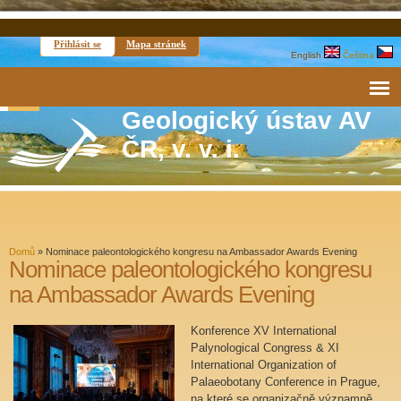
Přihlásit se
Mapa stránek
English
Čeština
Geologický ústav AV
ČR, v. v. i.
Domů
»
Nominace paleontologického kongresu na Ambassador Awards Evening
Nominace paleontologického kongresu
na Ambassador Awards Evening
Konference XV International
Palynological Congress & XI
International Organization of
Palaeobotany Conference in Prague,
na které se organizačně významně