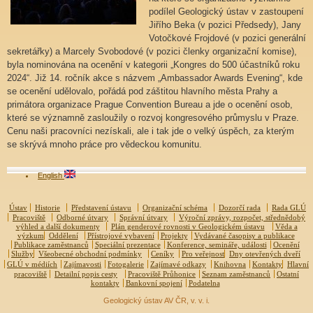
podílel Geologický ústav v zastoupení
Jiřího Beka (v pozici Předsedy), Jany
Votočkové Frojdové (v pozici generální
sekretářky) a Marcely Svobodové (v pozici členky organizační komise),
byla nominována na ocenění v kategorii „Kongres do 500 účastníků roku
2024“. Již 14. ročník akce s názvem „Ambassador Awards Evening“, kde
se ocenění udělovalo, pořádá pod záštitou hlavního města Prahy a
primátora organizace Prague Convention Bureau a jde o ocenění osob,
které se významně zasloužily o rozvoj kongresového průmyslu v Praze.
Cenu naši pracovníci nezískali, ale i tak jde o velký úspěch, za kterým
se skrývá mnoho práce pro vědeckou komunitu.
English
Ústav
Historie
Představení ústavu
Organizační schéma
Dozorčí rada
Rada GLÚ
Pracoviště
Odborné útvary
Správní útvary
Výroční zprávy, rozpočet, střednědobý
výhled a další dokumenty
Plán genderové rovnosti v Geologickém ústavu
Věda a
výzkum
Oddělení
Přístrojové vybavení
Projekty
Vydávané časopisy a publikace
Publikace zaměstnanců
Speciální prezentace
Konference, semináře, události
Ocenění
Služby
Všeobecné obchodní podmínky
Ceníky
Pro veřejnost
Dny otevřených dveří
GLÚ v médiích
Zajímavosti
Fotogalerie
Zajímavé odkazy
Knihovna
Kontakty
Hlavní
pracoviště
Detailní popis cesty
Pracoviště Průhonice
Seznam zaměstnanců
Ostatní
kontakty
Bankovní spojení
Podatelna
Geologický ústav AV ČR, v. v. i.