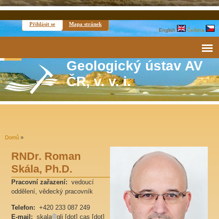
Přihlásit se
Mapa stránek
English
Čeština
Geologický ústav AV
ČR, v. v. i.
Domů
»
RNDr. Roman
Skála, Ph.D.
Pracovní zařazení:
vedoucí
oddělení, vědecký pracovník
Telefon:
+420 233 087 249
E-mail:
skala
gli [dot] cas [dot]