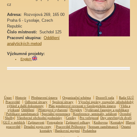
cz
Adresa:
Rozvojová 269, 165 00
Praha 6 - Lysolaje, Czech
Republic
Číslo místnosti:
Suchdol 125
Pracovní skupina:
Oddělení
analytických metod
Výzkumné projekty:
English
Ústav
Historie
Představení ústavu
Organizační schéma
Dozorčí rada
Rada GLÚ
Pracoviště
Odborné útvary
Správní útvary
Výroční zprávy, rozpočet, střednědobý
výhled a další dokumenty
Plán genderové rovnosti v Geologickém ústavu
Věda a
výzkum
Oddělení
Přístrojové vybavení
Projekty
Vydávané časopisy a publikace
Publikace zaměstnanců
Speciální prezentace
Konference, semináře, události
Ocenění
Služby
Všeobecné obchodní podmínky
Ceníky
Pro veřejnost
Dny otevřených dveří
GLÚ v médiích
Zajímavosti
Fotogalerie
Zajímavé odkazy
Knihovna
Kontakty
Hlavní
pracoviště
Detailní popis cesty
Pracoviště Průhonice
Seznam zaměstnanců
Ostatní
kontakty
Bankovní spojení
Podatelna