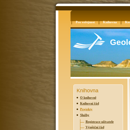
Přihlásit se
Mapa stráne
Pro veřejnost
Knihovna
Ko
Geolo
Knihovna
O knihovně
Knihovní řád
Projekty
Služby
Registrace uživatele
Výpůjční řád