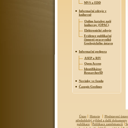
MVS a EDD
Informační zdroje v
knihovně
Online katalog naší
knihovny (OPAC)
Elektronické zdroje
Evidence publikační
činnosti pracovníků
Geologického ústavu
Informační podpora
ASEP a RIV
Open Access
Identifikátor
ResearcherID
Novinky ve fondu
Časopis Geolines
Ústav
Historie
Představení ústav
střednědobý výhled a další dokumenty
publikace
Publikace zaměstnanců
S