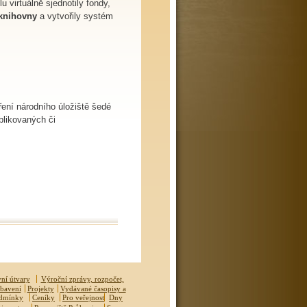
 virtuálně sjednotily fondy,
 knihovny
a vytvořily systém
ření národního úložiště šedé
ublikovaných či
ní útvary
Výroční zprávy, rozpočet,
ybavení
Projekty
Vydávané časopisy a
odmínky
Ceníky
Pro veřejnost
Dny