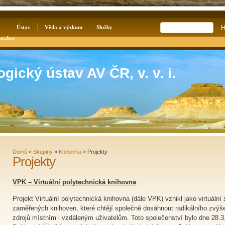
k
Ústav
Věda a výzkum
Služby
ntakty
gický ústav AV ČR, v. v. i.
Domů
»
Skupiny
»
Knihovna
»
Projekty
Projekty
VPK – Virtuální polytechnická knihovna
Projekt Virtuální polytechnická knihovna (dále VPK) vznikl jako virtuální
zaměřených knihoven, které chtějí společně dosáhnout radikálního zvýš
zdrojů místním i vzdáleným uživatelům. Toto společenství bylo dne 28.