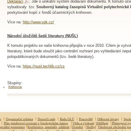
Deklarací
. Jde o unikátní systém dodávání dokumentů. K tomuto účelu
vybudovaly tzv.
Souborný katalog časopisů Virtuální polytechnické
poskytování kopií z fondů účastnických knihoven.
Více na:
http://www.vpk.cz/
Národní úložiště šedé literatury (NUŠL)
K tomuto projektu se naše knihovna připojila v roce 2010. Cílem je vytvo
literatury, které bude sloužit jako centrální rozhraní pro vyhledávání nep
polopublikovaných dokumentů (tzv. šedé literatury).
Více na:
https://nusl.techlib.cz/cs
Skupiny:
Knihovna
u
Organizační schéma
Dozorčí rada
Rada GLÚ
Pracoviště
Odborné útvary
Správ
Plán genderové rovnosti v Geologickém ústavu
Věda a výzkum
Oddělení
Přístrojové v
peciální prezentace
Konference, semináře, události
Ocenění
Služby
Všeobecné obchodní p