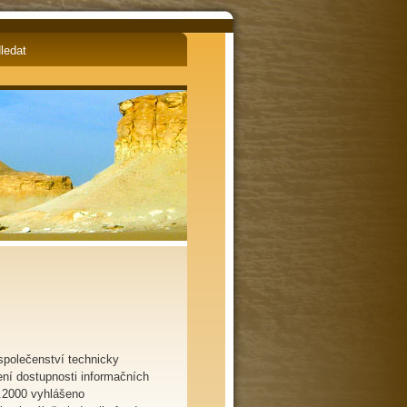
English
Čeština
 společenství technicky
ení dostupnosti informačních
3.2000 vyhlášeno