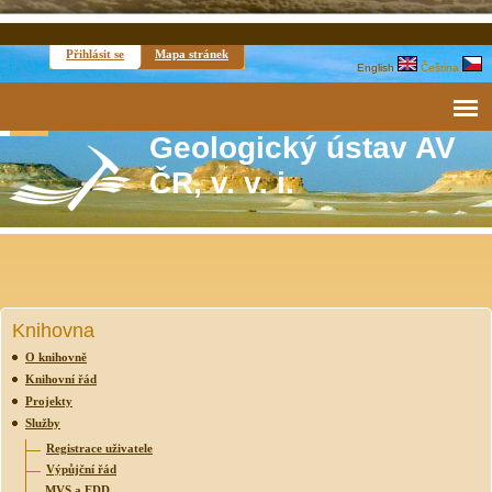
Přihlásit se
Mapa stránek
English
Čeština
Geologický ústav AV
ČR, v. v. i.
Knihovna
O knihovně
Knihovní řád
Projekty
Služby
Registrace uživatele
Výpůjční řád
MVS a EDD