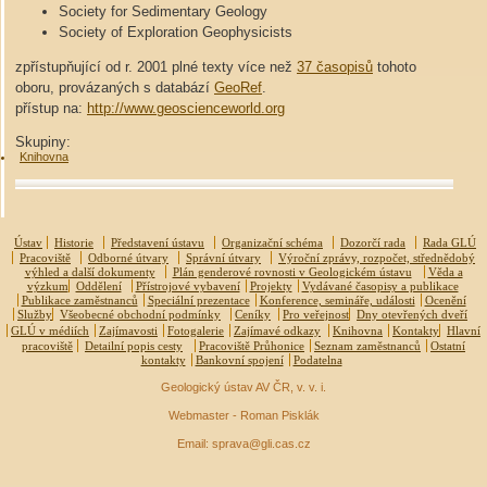
Society for Sedimentary Geology
Society of Exploration Geophysicists
zpřístupňující od r. 2001 plné texty více než
37 časopisů
tohoto
oboru, provázaných s databází
GeoRef
.
přístup na:
http://www.geoscienceworld.org
Skupiny:
Knihovna
Ústav
Historie
Představení ústavu
Organizační schéma
Dozorčí rada
Rada GLÚ
Pracoviště
Odborné útvary
Správní útvary
Výroční zprávy, rozpočet, střednědobý
výhled a další dokumenty
Plán genderové rovnosti v Geologickém ústavu
Věda a
výzkum
Oddělení
Přístrojové vybavení
Projekty
Vydávané časopisy a publikace
Publikace zaměstnanců
Speciální prezentace
Konference, semináře, události
Ocenění
Služby
Všeobecné obchodní podmínky
Ceníky
Pro veřejnost
Dny otevřených dveří
GLÚ v médiích
Zajímavosti
Fotogalerie
Zajímavé odkazy
Knihovna
Kontakty
Hlavní
pracoviště
Detailní popis cesty
Pracoviště Průhonice
Seznam zaměstnanců
Ostatní
kontakty
Bankovní spojení
Podatelna
Geologický ústav AV ČR, v. v. i.
Webmaster - Roman Pisklák
Email: sprava@gli.cas.cz