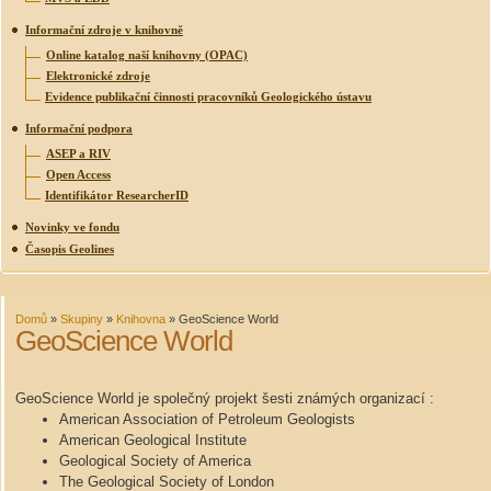
Informační zdroje v knihovně
Online katalog naší knihovny (OPAC)
Elektronické zdroje
Evidence publikační činnosti pracovníků Geologického ústavu
Informační podpora
ASEP a RIV
Open Access
Identifikátor ResearcherID
Novinky ve fondu
Časopis Geolines
Domů
»
Skupiny
»
Knihovna
»
GeoScience World
GeoScience World
GeoScience World je společný projekt šesti známých organizací :
American Association of Petroleum Geologists
American Geological Institute
Geological Society of America
The Geological Society of London